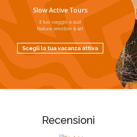
Slow Active Tours
Il tuo viaggio a sud
Nature, emotion & art
Scegli la tua vacanza attiva
Recensioni