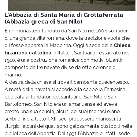
L'Abbazia di Santa Maria di Grottaferrata
(Abbazia greca di San Nilo)
È un monastero fondato da San Nilo nel 1004 sui ruderi
di una grande villa romana, dove la tradizione vuole che
gli fosse apparsa la Madonna. Oggi è sede della
Chiesa
bizantina cattolica
in Italia. Il Santuario, restaurato nel
1910, è una costruzione romanica con motivi bizantini,
composto da tre navate divise da otto colonne di
marmo.
A destra della chiesa si trova il campanile duecentesco.
A metà della navata si accede alla cappella Farnesina
dedicata ai fondatori del santuario: San Nilo e San
Bartolomeo. San Nilo era un amanuense ed aveva
creato una sua scuola, alcuni dei suoi monaci erano
scribi e fino a tutto il XIII sec. produssero manoscritti
liturgici, alcuni dei quali sono gelosamente custoditi nella
biblioteca dell'Abbazia. Dal 1931 l'Abbazia è infatti, sede