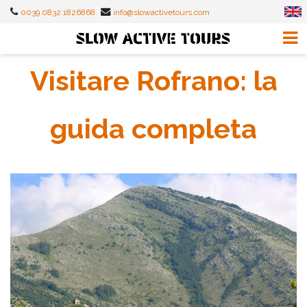
0039 0832 1826868
info@slowactivetours.com
Visitare Rofrano: la
guida completa