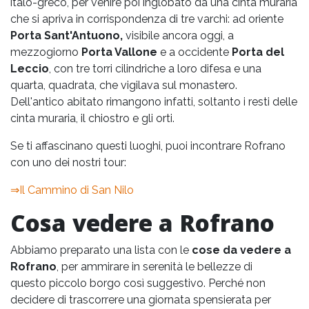
italo-greco, per venire poi inglobato da una cinta muraria
che si apriva in corrispondenza di tre varchi: ad oriente
Porta Sant'Antuono,
visibile ancora oggi, a
mezzogiorno
Porta Vallone
e a occidente
Porta del
Leccio
, con tre torri cilindriche a loro difesa e una
quarta, quadrata, che vigilava sul monastero.
Dell'antico abitato rimangono infatti, soltanto i resti delle
cinta muraria, il chiostro e gli orti.
Se ti affascinano questi luoghi, puoi incontrare Rofrano
con uno dei nostri tour:
⇒
Il Cammino di San Nilo
Cosa vedere a Rofrano
Abbiamo preparato una lista con le
cose da vedere a
Rofrano
, per ammirare in serenità le bellezze di
questo piccolo borgo così suggestivo. Perché non
decidere di trascorrere una giornata spensierata per