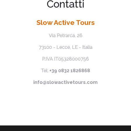
Contatti
Slow Active Tours
Via Petrarca, 26
73100 - Lecce, LE - Italia
P.IVA IT05328000756
Tel:
+39 0832 1826868
info@slowactivetours.com